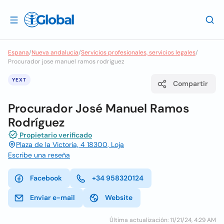
Espana
/
Nueva andalucia
/
Servicios profesionales, servicios legales
/
Procurador jose manuel ramos rodriguez
YEXT
Compartir
Procurador José Manuel Ramos
Rodríguez
Propietario verificado
Plaza de la Victoria, 4 18300, Loja
Escribe una reseña
Facebook
+34 958320124
Enviar e-mail
Website
Última actualización: 11/21/24, 4:29 AM