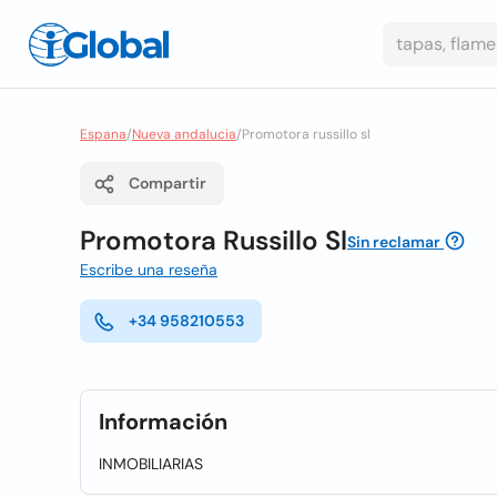
Espana
/
Nueva andalucia
/
Promotora russillo sl
Compartir
Promotora Russillo Sl
Sin reclamar
Escribe una reseña
+34 958210553
Información
INMOBILIARIAS