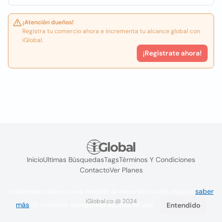
¡Atención dueños!
Registra tu comercio ahora e incrementa tu alcance global con
iGlobal.
¡Registrate ahora!
Inicio
Ultimas Búsquedas
Tags
Términos Y Condiciones
Contacto
Ver Planes
Utilizamos cookies para mejorar la experiencia del usuario
saber
iGlobal.co @ 2024
más
. Si continúa navegando acepta su uso.
Entendido