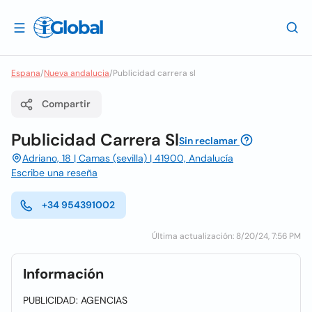
Espana
/
Nueva andalucia
/
Publicidad carrera sl
Compartir
Publicidad Carrera Sl
Sin reclamar
Adriano, 18 | Camas (sevilla) | 41900, Andalucía
Escribe una reseña
+34 954391002
Última actualización: 8/20/24, 7:56 PM
Información
PUBLICIDAD: AGENCIAS