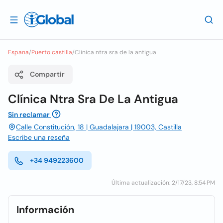
Espana
/
Puerto castilla
/
Clinica ntra sra de la antigua
Compartir
Clínica Ntra Sra De La Antigua
Sin reclamar
Calle Constitución, 18 | Guadalajara | 19003, Castilla
Escribe una reseña
+34 949223600
Última actualización: 2/17/23, 8:54 PM
Información