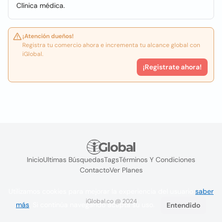
Clínica médica.
¡Atención dueños!
Registra tu comercio ahora e incrementa tu alcance global con
iGlobal.
¡Registrate ahora!
Inicio
Ultimas Búsquedas
Tags
Términos Y Condiciones
Contacto
Ver Planes
Utilizamos cookies para mejorar la experiencia del usuario
saber
iGlobal.co @ 2024
más
. Si continúa navegando acepta su uso.
Entendido