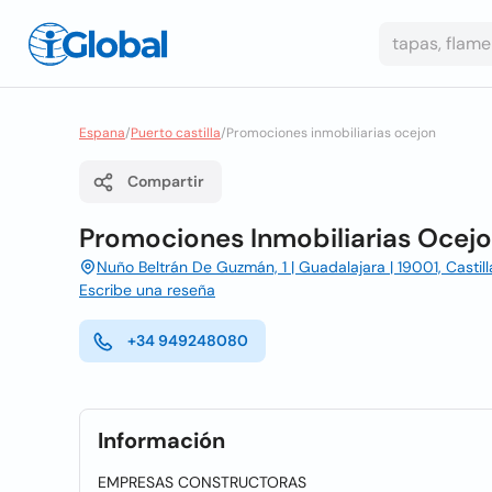
Espana
/
Puerto castilla
/
Promociones inmobiliarias ocejon
Compartir
Promociones Inmobiliarias Ocej
Nuño Beltrán De Guzmán, 1 | Guadalajara | 19001, Castill
Escribe una reseña
+34 949248080
Información
EMPRESAS CONSTRUCTORAS