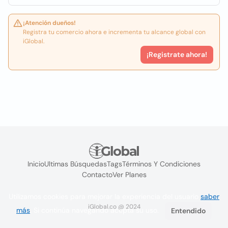
¡Atención dueños!
Registra tu comercio ahora e incrementa tu alcance global con
iGlobal.
¡Registrate ahora!
Inicio
Ultimas Búsquedas
Tags
Términos Y Condiciones
Contacto
Ver Planes
Utilizamos cookies para mejorar la experiencia del usuario
saber
iGlobal.co @ 2024
más
. Si continúa navegando acepta su uso.
Entendido