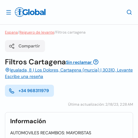
Espana
/
Reiguero de levante
/
Filtros cartagena
Compartir
Filtros Cartagena
Sin reclamar
Igualada, 8 | Los Dolores, Cartagena (murcia) | 30310, Levante
Escribe una reseña
+34 968311979
Última actualización: 2/18/23, 2:28 AM
Información
AUTOMOVILES RECAMBIOS: MAYORISTAS