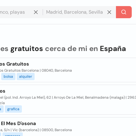
res
gratuitos
cerca de mi en
España
os Gratuitos
os Gratuitos Barcelona | 08040, Barcelona
bolsa
alquiler
tos
l (pol. Ind. Arroyo La Miel), 62 | Arroyo De La Miel, Benalmadena (malaga) | 2963
cía
a
grafica
 El Mes D'osona
la, S/n | Vic (barcelona) | 08500, Barcelona