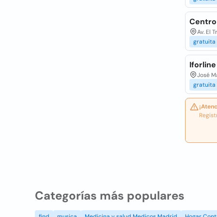
Centro
Av. El 
gratuita
Iforlin
José Ma
gratuita
¡Atenc
Regist
Categorías más populares
find
musica
Medicina y salud Medicos Madrid
Hogar Cont