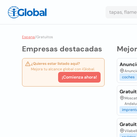
Espana
/
Gratuitos
Empresas destacadas
Mejo
¿Quieres estar listado aquí?
Anunci
Mejora tu alcance global con iGlobal.
Anunci
¡Comienza ahora!
coches
Gratui
Moscate
Andalu
imprent
Gratuit
Vilabel