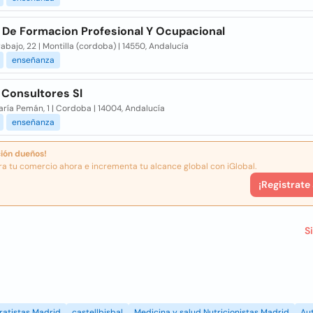
 De Formacion Profesional Y Ocupacional
Trabajo, 22 | Montilla (cordoba) | 14550, Andalucía
enseñanza
e Consultores Sl
ría Pemán, 1 | Cordoba | 14004, Andalucía
enseñanza
ión dueños!
ra tu comercio ahora e incrementa tu alcance global con iGlobal.
¡Registrate
S
ratistas Madrid
castellbisbal
Medicina y salud Nutricionistas Madrid
Au