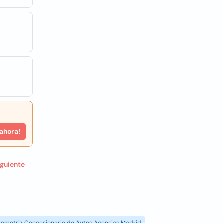
 ahora!
iguiente
tomotriz Concesionario de Autos Agencias Madrid