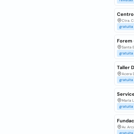
revistas
Centro
Ctra. C
gratuita
Forem 
Santa E
gratuita
Taller
Acera D
gratuita
Servic
María L
gratuita
Fundac
Av. Arc
gratuita