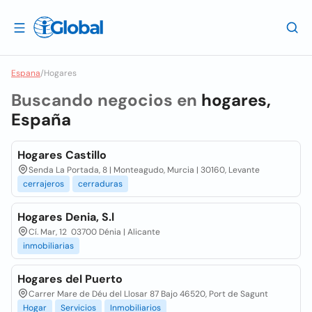
Espana
/
Hogares
Buscando negocios en
hogares,
España
Hogares Castillo
Senda La Portada, 8 | Monteagudo, Murcia | 30160, Levante
cerrajeros
cerraduras
Hogares Denia, S.l
Cí. Mar, 12 03700 Dénia | Alicante
inmobiliarias
Hogares del Puerto
Carrer Mare de Déu del Llosar 87 Bajo 46520, Port de Sagunt
Hogar
Servicios
Inmobiliarios