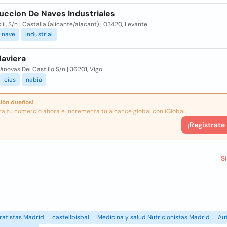
uccion De Naves Industriales
iii, S/n | Castalla (alicante/alacant) | 03420, Levante
nave
industrial
Naviera
ánovas Del Castillo S/n | 36201, Vigo
cíes
nabia
ión dueños!
ra tu comercio ahora e incrementa tu alcance global con iGlobal.
¡Registrate
S
ratistas Madrid
castellbisbal
Medicina y salud Nutricionistas Madrid
Au