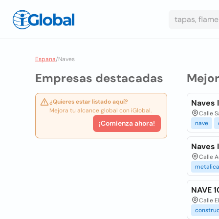
Espana
/
Naves
Empresas destacadas
Mejo
¿Quieres estar listado aquí?
Naves I
Mejora tu alcance global con iGlobal.
Calle S
¡Comienza ahora!
nave
Naves I
Calle A
metalic
NAVE 1
Calle 
constru