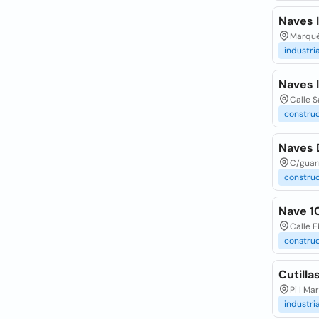
Naves I
Marquès
industria
Naves I
Calle S
constru
Naves 
C/guarn
constru
Nave 1
Calle E
constru
Cutilla
Pi I Ma
industria