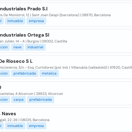
ndustriales Prado S.l
 De Monistrol, 12 | Sant Joan Despi (barcelona) | 08970, Barcelona
l
inmueble
empresa
ndustriales Ortega Sl
an Julián, 14 - A | Burgos | 09002, Castilla
ccion
nave
industrial
De Rioseco S L
icioneros, S/n - Esq. Curtidores (pol. Ind. | Villanubla (valladolid) | 47620, Castil
ccion
prefabricada
metalica
0
banistas, 4 Alcorcon | 28923, Alcorcon
ccion
carpa
prefabricada
s Naves
rgall, 22-26 | 08025, Barcelona
l
inmueble
empresa