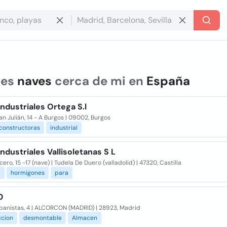
res
naves
cerca de mi en
España
ndustriales Ortega S.l
an Julián, 14 - A Burgos | 09002, Burgos
constructoras
industrial
ndustriales Vallisoletanas S L
cero, 15 -17 (nave) | Tudela De Duero (valladolid) | 47320, Castilla
a
hormigones
para
0
Ebanistas, 4 | ALCORCON (MADRID) | 28923, Madrid
ccion
desmontable
Almacen