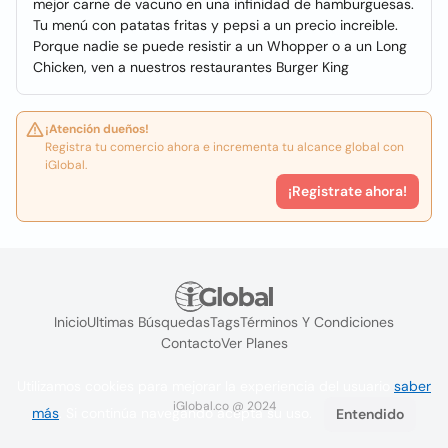
mejor carne de vacuno en una infinidad de hamburguesas.
Tu menú con patatas fritas y pepsi a un precio increible.
Porque nadie se puede resistir a un Whopper o a un Long
Chicken, ven a nuestros restaurantes Burger King
¡Atención dueños!
Registra tu comercio ahora e incrementa tu alcance global con
iGlobal.
¡Registrate ahora!
Inicio
Ultimas Búsquedas
Tags
Términos Y Condiciones
Contacto
Ver Planes
Utilizamos cookies para mejorar la experiencia del usuario
saber
iGlobal.co @ 2024
más
. Si continúa navegando acepta su uso.
Entendido