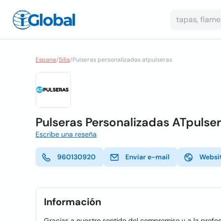
Espana
/
Silla
/
Pulseras personalizadas atpulseras
Pulseras Personalizadas ATpulse
Escribe una reseña
960130920
Enviar e-mail
Websi
Información
Gracias a nuestro sentido del compromiso y a la profes