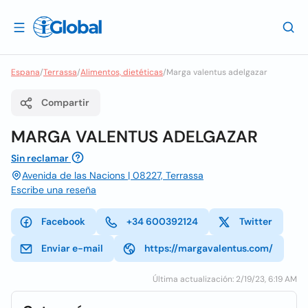
Espana
/
Terrassa
/
Alimentos, dietéticas
/
Marga valentus adelgazar
Compartir
MARGA VALENTUS ADELGAZAR
Sin reclamar
Avenida de las Nacions | 08227, Terrassa
Escribe una reseña
Facebook
+34 600392124
Twitter
Enviar e-mail
https://margavalentus.com/
Última actualización: 2/19/23, 6:19 AM