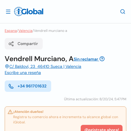
Espana
/
Valencia
/
Vendrell murciano a
Compartir
Vendrell Murciano, A
Sin reclamar
C/ Baldoví, 23 46410 Sueca | Valencia
Escribe una reseña
+34 961701632
Última actualización: 8/20/24, 5:47 PM
¡Atención dueños!
Registra tu comercio ahora e incrementa tu alcance global con
iGlobal.
¡Registrate ahora!