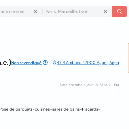
.e.)
47 R Ambans 47000 Agen | Agen
Non revendiqué
Dernière mise à jour : 2/15/23, 2:11 PM
n-Pose de parquets-cuisines-salles de bains-Placards-