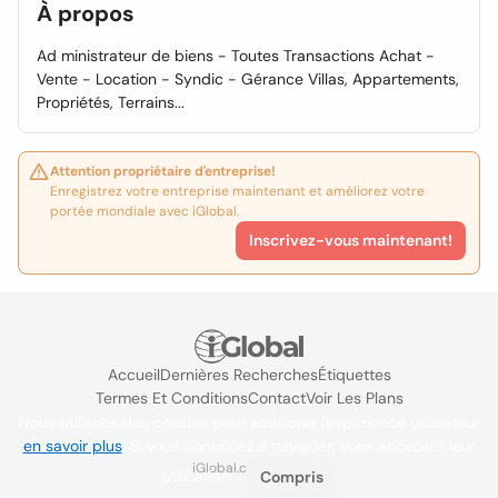
À propos
Ad ministrateur de biens - Toutes Transactions Achat -
Vente - Location - Syndic - Gérance Villas, Appartements,
Propriétés, Terrains...
Attention propriétaire d'entreprise!
Enregistrez votre entreprise maintenant et améliorez votre
portée mondiale avec iGlobal.
Inscrivez-vous maintenant!
Accueil
Dernières Recherches
Étiquettes
Termes Et Conditions
Contact
Voir Les Plans
Nous utilisons des cookies pour améliorer l'expérience utilisateur
en savoir plus
. Si vous continuez à naviguer, vous acceptez leur
iGlobal.co @ 2024
utilisation.
Compris