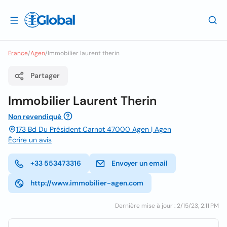
France
/
Agen
/
Immobilier laurent therin
Partager
Immobilier Laurent Therin
Non revendiqué
173 Bd Du Président Carnot 47000 Agen | Agen
Écrire un avis
+33 553473316
Envoyer un email
http://www.immobilier-agen.com
Dernière mise à jour : 2/15/23, 2:11 PM