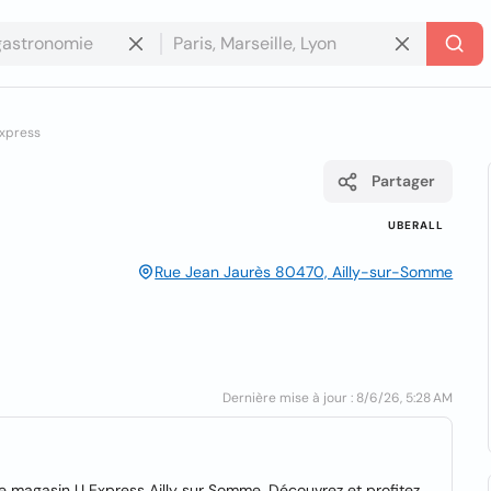
xpress
Partager
UBERALL
Rue Jean Jaurès 80470, Ailly-sur-Somme
Dernière mise à jour : 8/6/26, 5:28 AM
re magasin U Express Ailly sur Somme. Découvrez et profitez