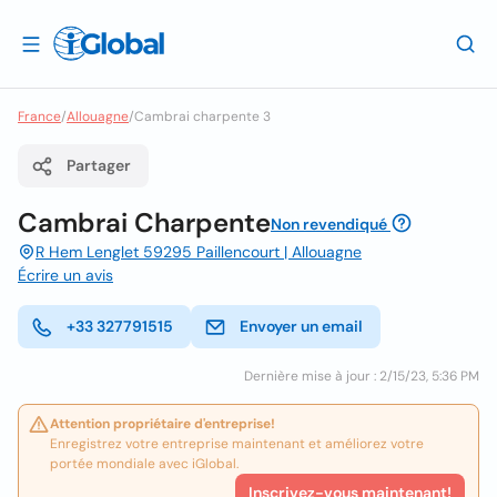
France
/
Allouagne
/
Cambrai charpente 3
Partager
Cambrai Charpente
Non revendiqué
R Hem Lenglet 59295 Paillencourt | Allouagne
Écrire un avis
+33 327791515
Envoyer un email
Dernière mise à jour : 2/15/23, 5:36 PM
Attention propriétaire d'entreprise!
Enregistrez votre entreprise maintenant et améliorez votre
portée mondiale avec iGlobal.
Inscrivez-vous maintenant!