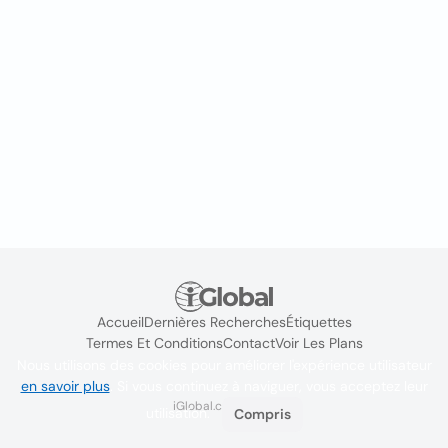
Accueil
Dernières Recherches
Étiquettes
Termes Et Conditions
Contact
Voir Les Plans
Nous utilisons des cookies pour améliorer l'expérience utilisateur
en savoir plus
. Si vous continuez à naviguer, vous acceptez leur
iGlobal.co @ 2024
utilisation.
Compris