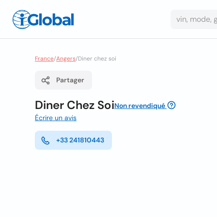
France
/
Angers
/
Diner chez soi
Partager
Diner Chez Soi
Non revendiqué
Écrire un avis
+33 241810443