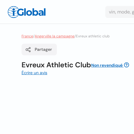
France
/
Angerville la campagne
/
Evreux athletic club
Partager
Evreux Athletic Club
Non revendiqué
Écrire un avis