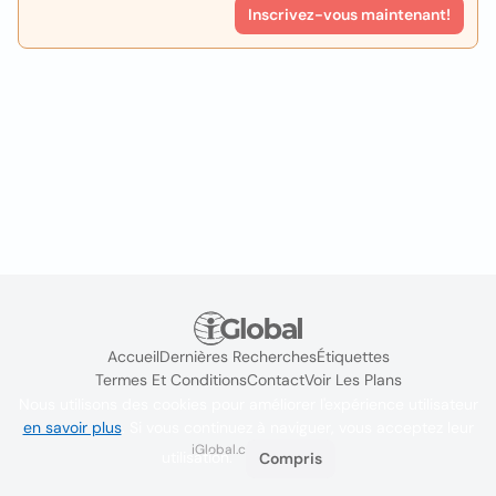
Inscrivez-vous maintenant!
Accueil
Dernières Recherches
Étiquettes
Termes Et Conditions
Contact
Voir Les Plans
Nous utilisons des cookies pour améliorer l'expérience utilisateur
en savoir plus
. Si vous continuez à naviguer, vous acceptez leur
iGlobal.co @ 2024
utilisation.
Compris