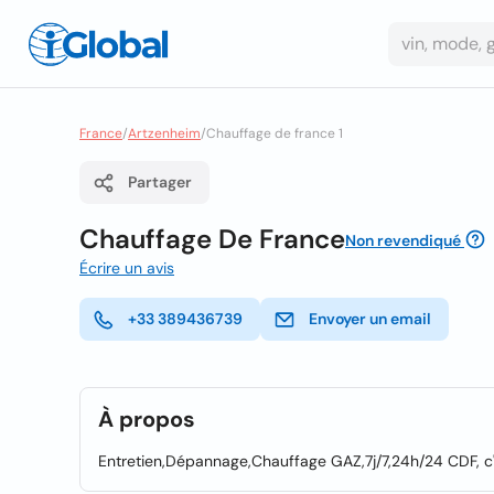
France
/
Artzenheim
/
Chauffage de france 1
Partager
Chauffage De France
Non revendiqué
Écrire un avis
+33 389436739
Envoyer un email
À propos
Entretien,Dépannage,Chauffage GAZ,7j/7,24h/24 CDF, c'e