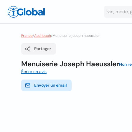
France
/
Aschbach
/
Menuiserie joseph haeussler
Partager
Menuiserie Joseph Haeussler
Non r
Écrire un avis
Envoyer un email