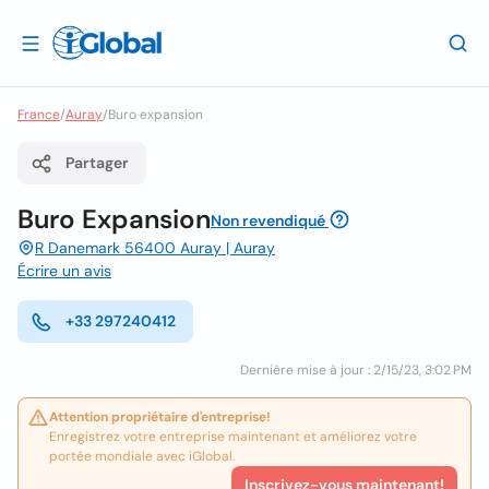
France
/
Auray
/
Buro expansion
Partager
Buro Expansion
Non revendiqué
R Danemark 56400 Auray | Auray
Écrire un avis
+33 297240412
Dernière mise à jour : 2/15/23, 3:02 PM
Attention propriétaire d'entreprise!
Enregistrez votre entreprise maintenant et améliorez votre
portée mondiale avec iGlobal.
Inscrivez-vous maintenant!