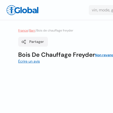
France
/
Barr
/
Bois de chauffage freyder
Partager
Bois De Chauffage Freyder
Non reven
Écrire un avis