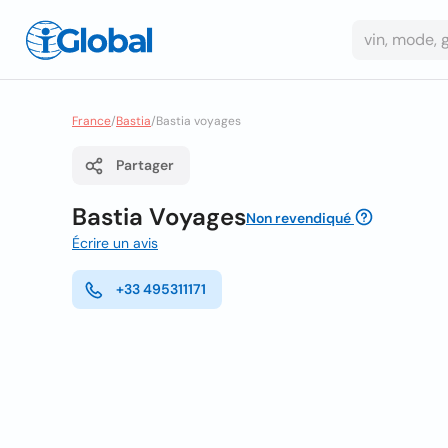
France
/
Bastia
/
Bastia voyages
Partager
Bastia Voyages
Non revendiqué
Écrire un avis
+33 495311171