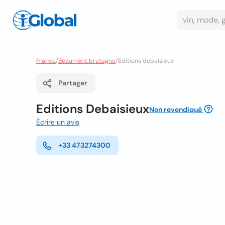
France
/
Beaumont bretagne
/
Editions debaisieux
Partager
Editions Debaisieux
Non revendiqué
Écrire un avis
+33 473274300