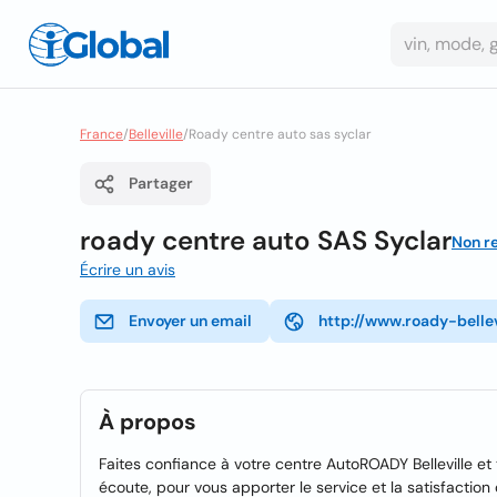
France
/
Belleville
/
Roady centre auto sas syclar
Partager
roady centre auto SAS Syclar
Non r
Écrire un avis
Envoyer un email
http://www.roady-belle
À propos
Faites confiance à votre centre AutoROADY Belleville et 
écoute, pour vous apporter le service et la satisfaction