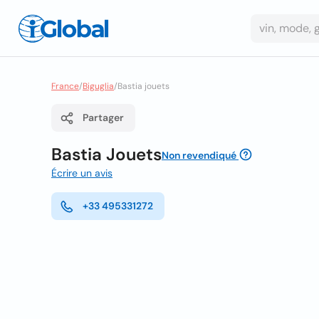
France
/
Biguglia
/
Bastia jouets
Partager
Bastia Jouets
Non revendiqué
Écrire un avis
+33 495331272