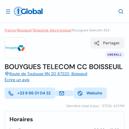
France
/
Boisseuil
/
Shopping, électronique
/
Bouygues telecom 424
Partager
UBERALL
BOUYGUES TELECOM CC BOISSEUIL
Route de Toulouse RN 20 87220, Boisseuil
Écrire un avis
+33 9 86 01 04 32
Website
Dernière mise à jour : 7/7/26, 4:21 PM
Horaires