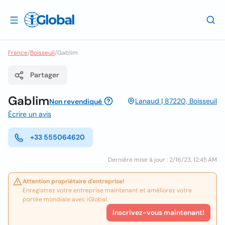
France
/
Boisseuil
/
Gablim
Partager
Gablim
Lanaud | 87220, Boisseuil
Non revendiqué
Écrire un avis
+33 555064620
Dernière mise à jour : 2/16/23, 12:45 AM
Attention propriétaire d'entreprise!
Enregistrez votre entreprise maintenant et améliorez votre
portée mondiale avec iGlobal.
Inscrivez-vous maintenant!