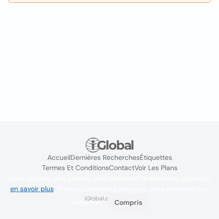
Accueil
Dernières Recherches
Étiquettes
Termes Et Conditions
Contact
Voir Les Plans
Nous utilisons des cookies pour améliorer l'expérience utilisateur
en savoir plus
. Si vous continuez à naviguer, vous acceptez leur
iGlobal.co @ 2024
utilisation.
Compris