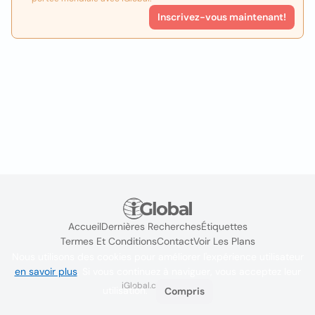
Inscrivez-vous maintenant!
Accueil
Dernières Recherches
Étiquettes
Termes Et Conditions
Contact
Voir Les Plans
Nous utilisons des cookies pour améliorer l'expérience utilisateur
en savoir plus
. Si vous continuez à naviguer, vous acceptez leur
iGlobal.co @ 2024
utilisation.
Compris