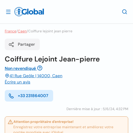
France
/
Caen
/
Coiffure lejoint jean pierre
Partager
Coiffure Lejoint Jean-pierre
Non revendiqué
41 Rue Geôle | 14000, Caen
Écrire un avis
+33 231864007
Dernière mise à jour : 5/6/24, 4:32 PM
Attention propriétaire d'entreprise!
Enregistrez votre entreprise maintenant et améliorez votre
portée mondiale avec iGlobal.