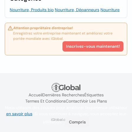
Nourriture, Produits bio
Nourriture, Dépanneurs
Nourriture
Attention propriétaire d'entreprise!
Enregistrez votre entreprise maintenant et améliorez votre
portée mondiale avec iGlobal.
Inscrivez-vous maintenant!
Accueil
Dernières Recherches
Étiquettes
Termes Et Conditions
Contact
Voir Les Plans
Nous utilisons des cookies pour améliorer l'expérience utilisateur
en savoir plus
. Si vous continuez à naviguer, vous acceptez leur
iGlobal.co @ 2024
utilisation.
Compris