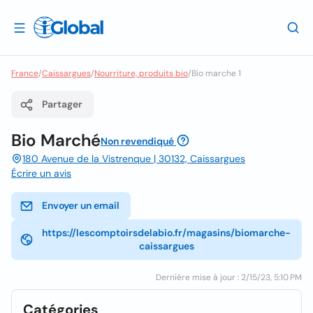
France
/
Caissargues
/
Nourriture, produits bio
/
Bio marche 1
Partager
Bio Marché
Non revendiqué
180 Avenue de la Vistrenque | 30132, Caissargues
Écrire un avis
Envoyer un email
https://lescomptoirsdelabio.fr/magasins/biomarche-
caissargues
Dernière mise à jour : 2/15/23, 5:10 PM
Catégories