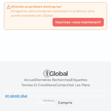
Attention propriétaire d'entreprise!
Enregistrez votre entreprise maintenant et améliorez votre
portée mondiale avec iGlobal.
Inscrivez-vous maintenant!
Accueil
Dernières Recherches
Étiquettes
Termes Et Conditions
Contact
Voir Les Plans
Nous utilisons des cookies pour améliorer l'expérience utilisateur
en savoir plus
. Si vous continuez à naviguer, vous acceptez leur
iGlobal.co @ 2024
utilisation.
Compris