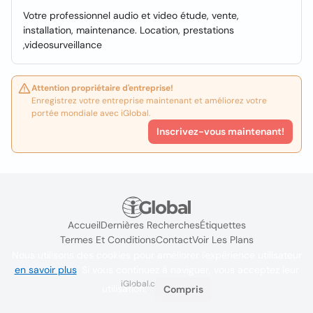
Votre professionnel audio et video étude, vente,
installation, maintenance. Location, prestations
,videosurveillance
Attention propriétaire d'entreprise!
Enregistrez votre entreprise maintenant et améliorez votre
portée mondiale avec iGlobal.
Inscrivez-vous maintenant!
Accueil
Dernières Recherches
Étiquettes
Termes Et Conditions
Contact
Voir Les Plans
Nous utilisons des cookies pour améliorer l'expérience utilisateur
en savoir plus
. Si vous continuez à naviguer, vous acceptez leur
iGlobal.co @ 2024
utilisation.
Compris