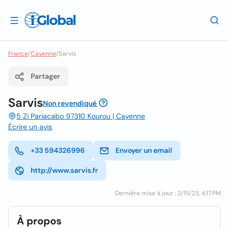
France
/
Cayenne
/
Sarvis
Partager
Sarvis
Non revendiqué
5 Zi Pariacabo 97310 Kourou | Cayenne
Écrire un avis
+33 594326996
Envoyer un email
http://www.sarvis.fr
Dernière mise à jour : 2/15/23, 4:17 PM
À propos