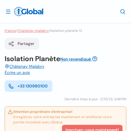
France
/
Chatenay malabry
/
Isolation planete 12
Partager
Isolation Planète
Non revendiqué
Châtenay Malabry
Écrire un avis
+33 130980100
Dernière mise à jour : 2/15/23, 4:48 PM
Attention propriétaire d'entreprise!
Enregistrez votre entreprise maintenant et améliorez votre
portée mondiale avec iGlobal.
Inscrivez-vous maintenant!