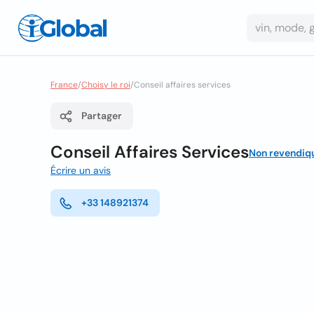
France
/
Choisy le roi
/
Conseil affaires services
Partager
Conseil Affaires Services
Non revendiq
Écrire un avis
+33 148921374