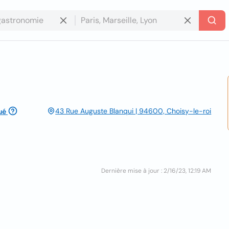
43 Rue Auguste Blanqui | 94600, Choisy-le-roi
ué
Dernière mise à jour : 2/16/23, 12:19 AM