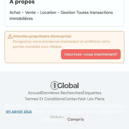
À propos
Achat - Vente - Location - Gestion Toutes transactions
immobilières
Attention propriétaire d'entreprise!
Enregistrez votre entreprise maintenant et améliorez votre
portée mondiale avec iGlobal.
Inscrivez-vous maintenant!
Accueil
Dernières Recherches
Étiquettes
Termes Et Conditions
Contact
Voir Les Plans
Nous utilisons des cookies pour améliorer l'expérience utilisateur
en savoir plus
. Si vous continuez à naviguer, vous acceptez leur
iGlobal.co @ 2024
utilisation.
Compris