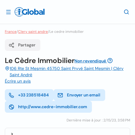
France
/
Clery saint andre
/
Le cedre immobilier
Partager
Le Cèdre Immobilier
Non revendiqué
106 Rte St Mesmin 45750 Saint Pryvé Saint Mesmin | Cléry
Saint André
Écrire un avis
+33 238518484
Envoyer un email
http://www.cedre-immobilier.com
Dernière mise à jour : 2/15/23, 3:58 PM