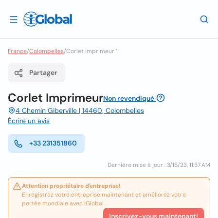
France
/
Colombelles
/
Corlet imprimeur 1
Partager
Corlet Imprimeur
Non revendiqué
4 Chemin Giberville | 14460, Colombelles
Écrire un avis
+33 231351860
Dernière mise à jour : 3/15/23, 11:57 AM
Attention propriétaire d'entreprise!
Enregistrez votre entreprise maintenant et améliorez votre
portée mondiale avec iGlobal.
Inscrivez-vous maintenant!