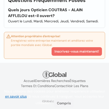
Questions Fréquemment Posées
Quels jours Opticien COUTRAS - ALAIN
AFFLELOU est-il ouvert?
Ouvert le Lundi, Mardi, Mercredi, Jeudi, Vendredi, Samedi.
Attention propriétaire d'entreprise!
Enregistrez votre entreprise maintenant et améliorez votre
portée mondiale avec iGlobal.
Inscrivez-vous maintenant!
Accueil
Dernières Recherches
Étiquettes
Termes Et Conditions
Contact
Voir Les Plans
Nous utilisons des cookies pour améliorer l'expérience utilisateur
en savoir plus
. Si vous continuez à naviguer, vous acceptez leur
iGlobal.co @ 2024
utilisation.
Compris