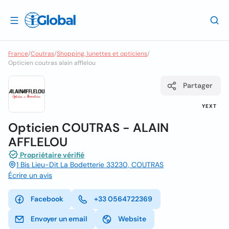
France
/
Coutras
/
Shopping, lunettes et opticiens
/
Opticien coutras alain afflelou
Partager
YEXT
Opticien COUTRAS - ALAIN
AFFLELOU
Propriétaire vérifié
1 Bis Lieu-Dit La Bodetterie 33230, COUTRAS
Écrire un avis
Facebook
+33 0564722369
Envoyer un email
Website