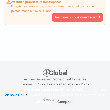
Attention propriétaire d'entreprise!
Enregistrez votre entreprise maintenant et améliorez votre
portée mondiale avec iGlobal.
Inscrivez-vous maintenant!
Accueil
Dernières Recherches
Étiquettes
Termes Et Conditions
Contact
Voir Les Plans
Nous utilisons des cookies pour améliorer l'expérience utilisateur
en savoir plus
. Si vous continuez à naviguer, vous acceptez leur
iGlobal.co @ 2024
utilisation.
Compris