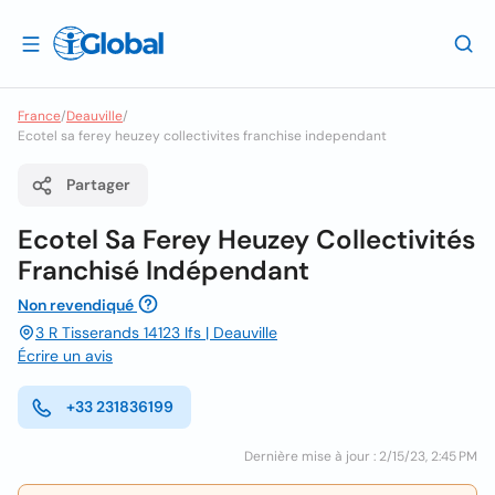
France
/
Deauville
/
Ecotel sa ferey heuzey collectivites franchise independant
Partager
Ecotel Sa Ferey Heuzey Collectivités
Franchisé Indépendant
Non revendiqué
3 R Tisserands 14123 Ifs | Deauville
Écrire un avis
+33 231836199
Dernière mise à jour : 2/15/23, 2:45 PM