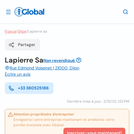
France
/
Dijon
/
Lapierre sa
Partager
Lapierre Sa
Non revendiqué
Rue Edmond Voisenet | 21000, Dijon
Écrire un avis
+33 380525186
Dernière mise à jour : 2/15/23, 1:52 PM
Attention propriétaire d'entreprise!
Enregistrez votre entreprise maintenant et améliorez votre
portée mondiale avec iGlobal.
Inscrivez-vous maintenant!