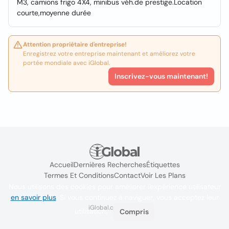
M3, camions frigo 4X4, minibus véh.de prestige.Location
courte,moyenne durée
Attention propriétaire d'entreprise!
Enregistrez votre entreprise maintenant et améliorez votre
portée mondiale avec iGlobal.
Inscrivez-vous maintenant!
Accueil
Dernières Recherches
Étiquettes
Termes Et Conditions
Contact
Voir Les Plans
Nous utilisons des cookies pour améliorer l'expérience utilisateur
en savoir plus
. Si vous continuez à naviguer, vous acceptez leur
iGlobal.co @ 2024
utilisation.
Compris