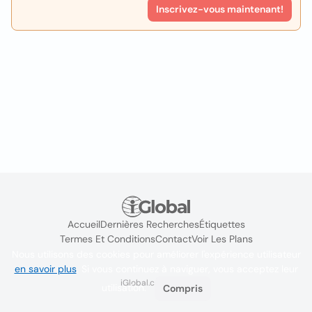
Inscrivez-vous maintenant!
Accueil
Dernières Recherches
Étiquettes
Termes Et Conditions
Contact
Voir Les Plans
Nous utilisons des cookies pour améliorer l'expérience utilisateur
en savoir plus
. Si vous continuez à naviguer, vous acceptez leur
iGlobal.co @ 2024
utilisation.
Compris