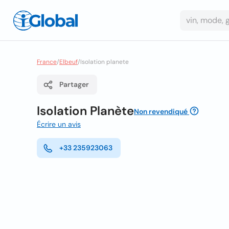
France
/
Elbeuf
/
Isolation planete
Partager
Isolation Planète
Non revendiqué
Écrire un avis
+33 235923063