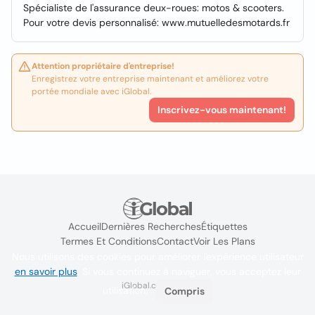
Spécialiste de l'assurance deux-roues: motos & scooters.
Pour votre devis personnalisé: www.mutuelledesmotards.fr
Attention propriétaire d'entreprise!
Enregistrez votre entreprise maintenant et améliorez votre
portée mondiale avec iGlobal.
Inscrivez-vous maintenant!
Accueil
Dernières Recherches
Étiquettes
Termes Et Conditions
Contact
Voir Les Plans
Nous utilisons des cookies pour améliorer l'expérience utilisateur
en savoir plus
. Si vous continuez à naviguer, vous acceptez leur
iGlobal.co @ 2024
utilisation.
Compris