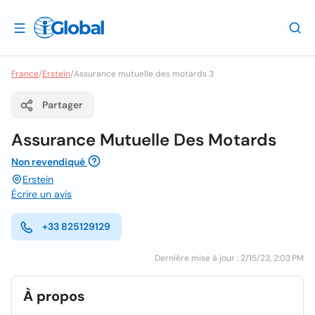
France
/
Erstein
/
Assurance mutuelle des motards 3
Partager
Assurance Mutuelle Des Motards
Non revendiqué
Erstein
Écrire un avis
+33 825129129
Dernière mise à jour : 2/15/23, 2:03 PM
À propos