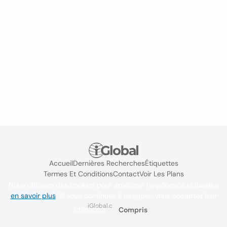
Accueil
Dernières Recherches
Étiquettes
Termes Et Conditions
Contact
Voir Les Plans
Nous utilisons des cookies pour améliorer l'expérience utilisateur
en savoir plus
. Si vous continuez à naviguer, vous acceptez leur
iGlobal.co @ 2024
utilisation.
Compris