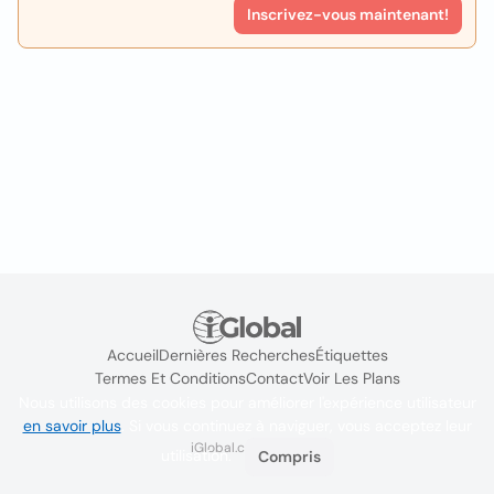
Inscrivez-vous maintenant!
Accueil
Dernières Recherches
Étiquettes
Termes Et Conditions
Contact
Voir Les Plans
Nous utilisons des cookies pour améliorer l'expérience utilisateur
en savoir plus
. Si vous continuez à naviguer, vous acceptez leur
iGlobal.co @ 2024
utilisation.
Compris