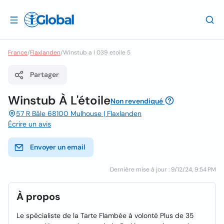
France
/
Flaxlanden
/
Winstub a l 039 etoile 5
Partager
Winstub À L'étoile
Non revendiqué
57 R Bâle 68100 Mulhouse | Flaxlanden
Écrire un avis
Envoyer un email
Dernière mise à jour : 9/12/24, 9:54 PM
À propos
Le spécialiste de la Tarte Flambée à volonté Plus de 35