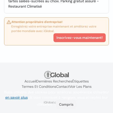
tartes salées-sucrées au choix. Parking gratuit assuré -
Restaurant Climatisé
Attention propriétaire d'entreprise!
Enregistrez votre entreprise maintenant et améliorez votre
portée mondiale avec iGlobal.
Inscrivez-vous maintenant!
Accueil
Dernières Recherches
Étiquettes
Termes Et Conditions
Contact
Voir Les Plans
Nous utilisons des cookies pour améliorer l'expérience utilisateur
en savoir plus
. Si vous continuez à naviguer, vous acceptez leur
iGlobal.co @ 2024
utilisation.
Compris