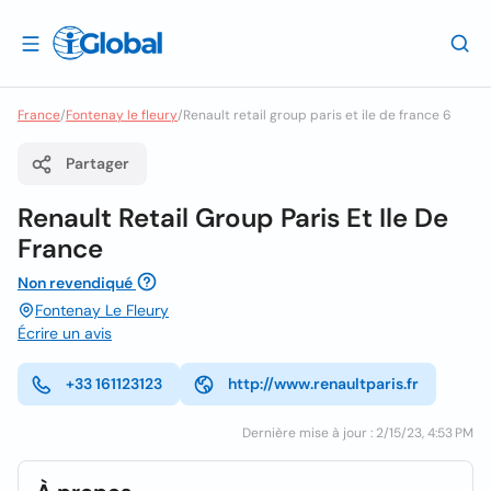
France
/
Fontenay le fleury
/
Renault retail group paris et ile de france 6
Partager
Renault Retail Group Paris Et Ile De
France
Non revendiqué
Fontenay Le Fleury
Écrire un avis
+33 161123123
http://www.renaultparis.fr
Dernière mise à jour : 2/15/23, 4:53 PM