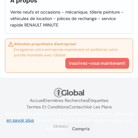
À propos
Vente neufs et occasions - mécanique, tôlerie peinture -
véhicules de location - pièces de rechange - service
rapide RENAULT MINUTE
Attention propriétaire d'entreprise!
Enregistrez votre entreprise maintenant et améliorez votre
portée mondiale avec iGlobal.
Inscrivez-vous maintenant!
Accueil
Dernières Recherches
Étiquettes
Termes Et Conditions
Contact
Voir Les Plans
Nous utilisons des cookies pour améliorer l'expérience utilisateur
en savoir plus
. Si vous continuez à naviguer, vous acceptez leur
iGlobal.co @ 2024
utilisation.
Compris